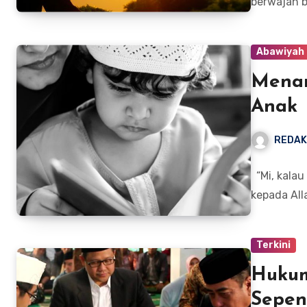
berwajah 
Abawiyah
Menan
Anak
REDAK
“Mi, kalau
kepada All
Terkini
Hukum
Sepen