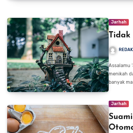
Jarhah
Tidak
REDAK
Assalamu ‘
menikah da
banyak ma
Jarhah
Suami
Otoma