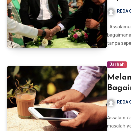
REDAK
Assalamu 
bagaimana
tanpa sep
Jarhah
Melam
Baga
REDAK
Assalamu’a
masalah ya