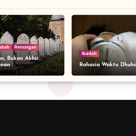
abah
Renungan
Ibadah
n, Bukan Akhir
anan
Rahasia Waktu Dhuh