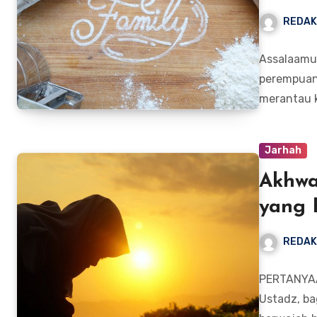
REDAK
Assalaamu
perempuan
merantau k
Jarhah
Akhwat Menolak Lamaran
yang 
REDAK
PERTANYAA
Ustadz, ba