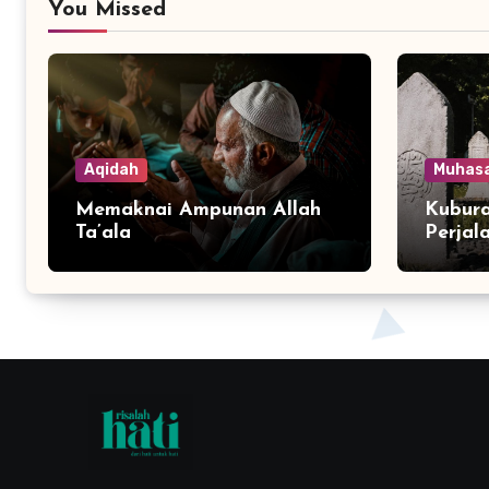
You Missed
Aqidah
Muhas
Memaknai Ampunan Allah
Kubura
Ta’ala
Perjal