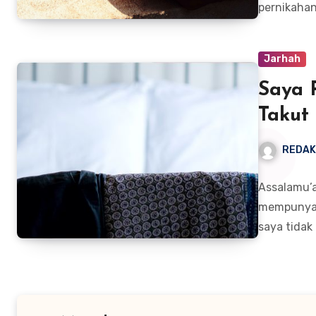
pernikahan
Jarhah
Saya 
Takut
REDAK
Assalamu’a
mempunyai 
saya tida