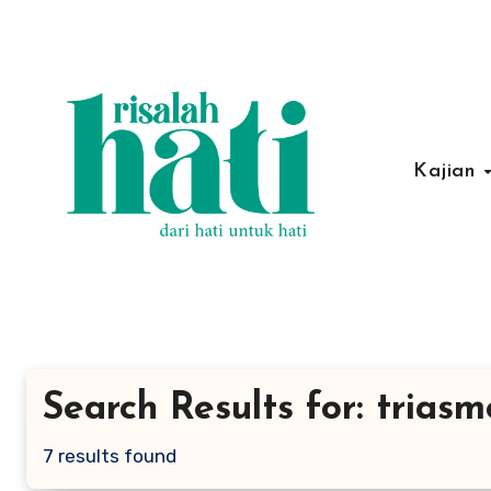
Lewati
ke
konten
Kajian
Search Results for: triasm
7 results found