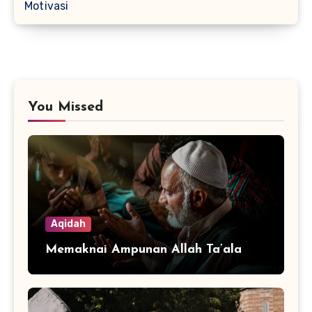
Motivasi
You Missed
Aqidah
Memaknai Ampunan Allah Ta’ala