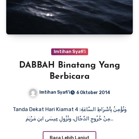
Imtihan Syafi'i
DABBAH Binatang Yang
Berbicara
Imtihan Syafi'i
6 Oktober 2014
Tanda Dekat Hari Kiamat 4 وَنُؤْمِنُ بِأَشْرَاطِ السَّاعَةِ:
مِنْ خُرُوجِ الدَّجَّال، ونُزُولِ عِيسَى ابنِ مَرْيَمَ…
Baca Lebih Lanjut