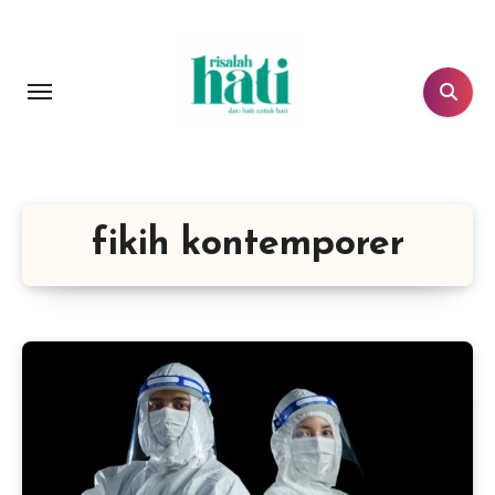
Lewati
ke
konten
fikih kontemporer