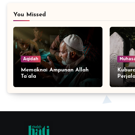
You Missed
Aqidah
Muhas
Memaknai Ampunan Allah
Kubura
Ta’ala
Perjal