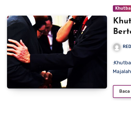
Khutba
Khut
Ber
RED
:Khutb
Baca 