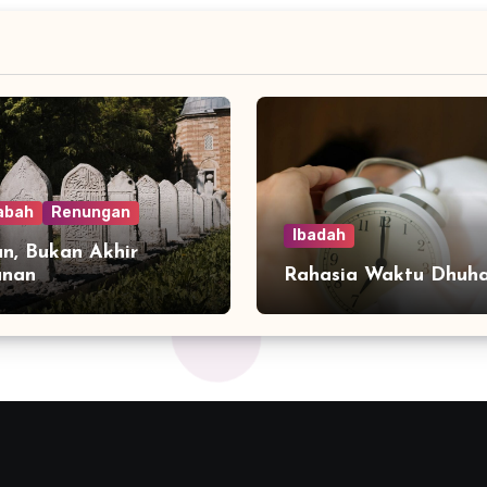
abah
Renungan
Ibadah
n, Bukan Akhir
anan
Rahasia Waktu Dhuh