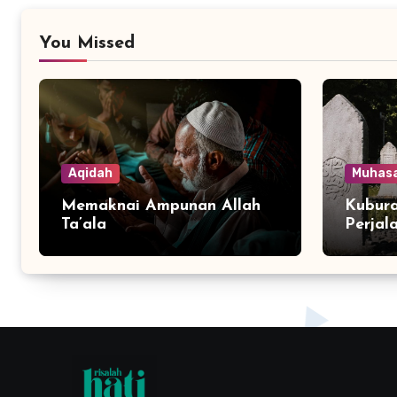
You Missed
Aqidah
Muhas
Memaknai Ampunan Allah
Kubura
Ta’ala
Perjal