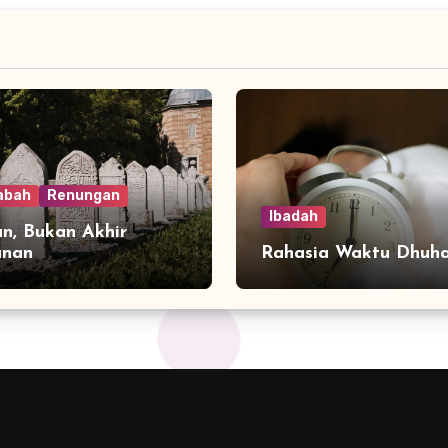
abah
Renungan
Ibadah
n, Bukan Akhir
anan
Rahasia Waktu Dhuh