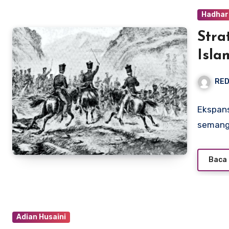
Hadhar
Stra
Isla
RED
Ekspans
semanga
Baca 
Adian Husaini