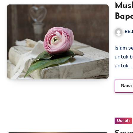
Musl
Bap
RED
Islam s
untuk 
untuk…
Baca 
Usroh