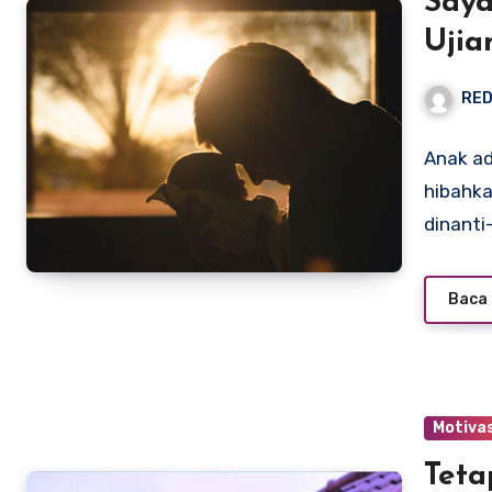
Saya
Ujia
RED
Anak ad
hibahka
dinanti
Baca 
Motivas
Teta