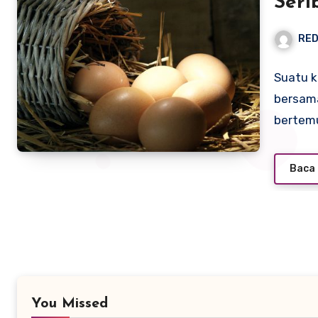
Seri
RED
Suatu k
bersama
bertem
Baca 
You Missed