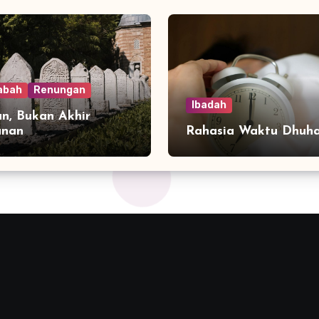
abah
Renungan
Ibadah
n, Bukan Akhir
anan
Rahasia Waktu Dhuh