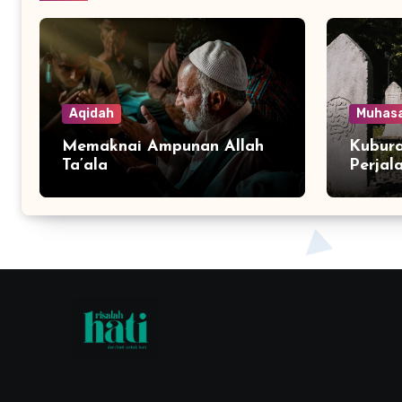
Aqidah
Muhas
Memaknai Ampunan Allah
Kubura
Ta’ala
Perjal