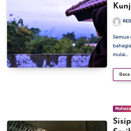
Kunj
RED
Semua 
bahagi
mulai…
Baca 
Muhas
Sisi