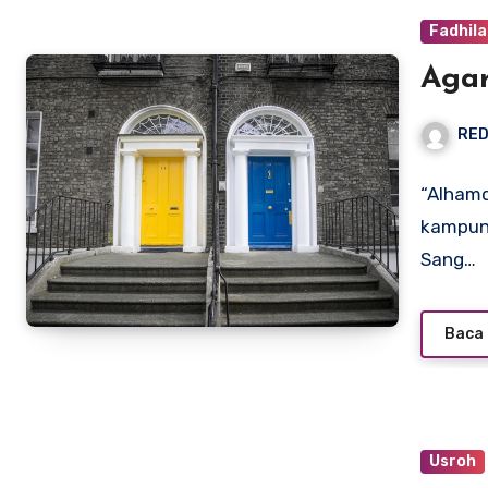
Fadhil
Agar
RED
“Alhamd
kampung
Sang…
Baca 
Usroh