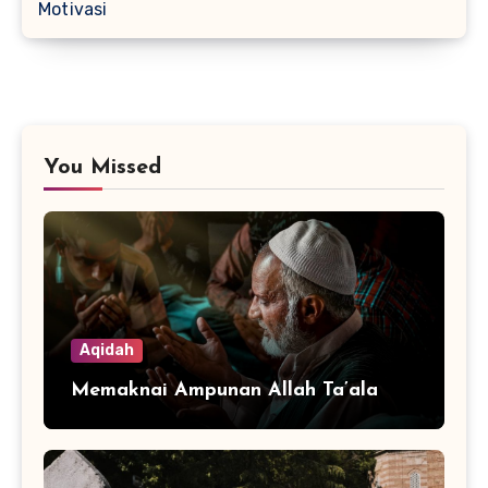
Motivasi
You Missed
Aqidah
Memaknai Ampunan Allah Ta’ala