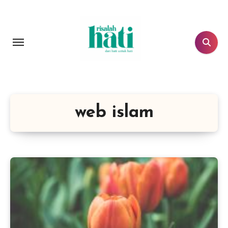
Lewati
ke
konten
web islam