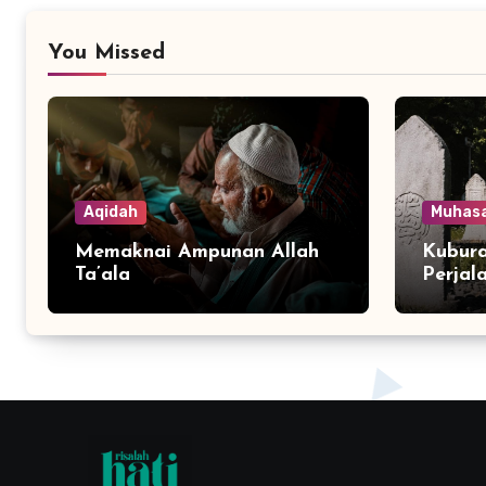
You Missed
Aqidah
Muhas
Memaknai Ampunan Allah
Kubura
Ta’ala
Perjal