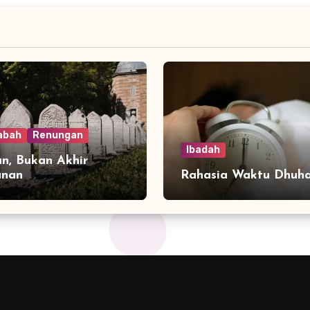
abah
Renungan
Ibadah
n, Bukan Akhir
anan
Rahasia Waktu Dhuh