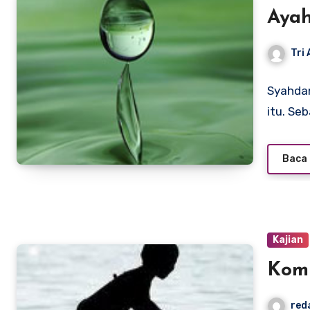
Ayah
Tri
Syahdan
itu. Se
Baca 
Kajian
Kom
red