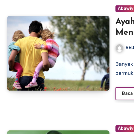
Abawiy
Ayah
Meng
RED
Banyak d
bermuka
Baca 
Abawiy