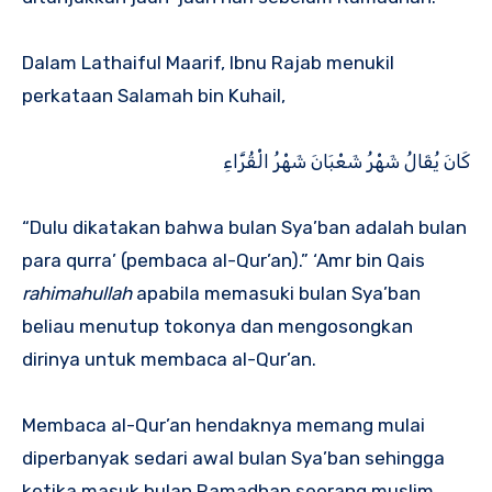
Dalam Lathaiful Maarif, Ibnu Rajab menukil
perkataan Salamah bin Kuhail,
كَانَ يُقَالُ شَهْرُ شَعْبَانَ شَهْرُ الْقُرَّاءِ
“Dulu dikatakan bahwa bulan Sya’ban adalah bulan
para qurra’ (pembaca al-Qur’an).” ‘Amr bin Qais
rahimahullah
apabila memasuki bulan Sya’ban
beliau menutup tokonya dan mengosongkan
dirinya untuk membaca al-Qur’an.
Membaca al-Qur’an hendaknya memang mulai
diperbanyak sedari awal bulan Sya’ban sehingga
ketika masuk bulan Ramadhan seorang muslim