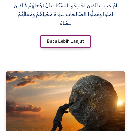
أَمْ حَسِبَ الَّذِينَ اجْتَرَحُوا السَّيِّئَاتِ أَنْ نَجْعَلَهُمْ كَالَّذِينَ
آمَنُوا وَعَمِلُوا الصَّالِحَاتِ سَوَاءً مَحْيَاهُمْ وَمَمَاتُهُمْ
سَاءَ…
Baca Lebih Lanjut