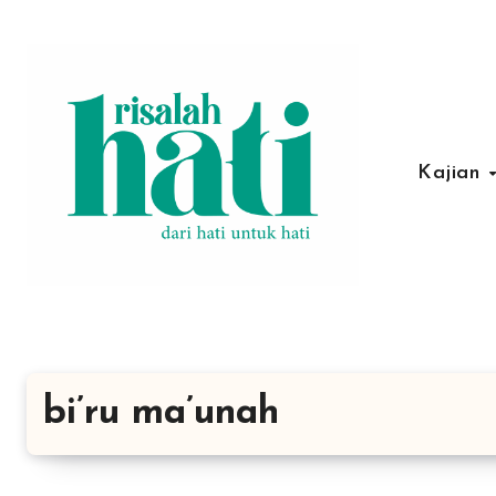
Lewati
ke
konten
Kajian
bi’ru ma’unah