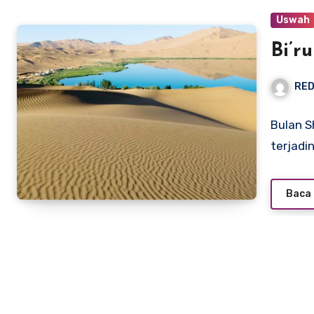
Uswah
Bi’r
RED
Bulan S
terjadin
Baca 