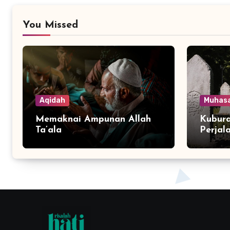
You Missed
Aqidah
Muhas
Memaknai Ampunan Allah
Kubura
Ta’ala
Perjal