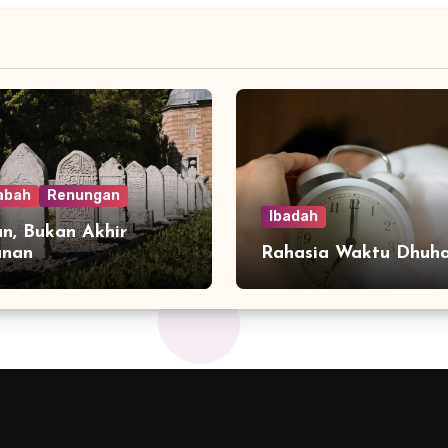
abah
Renungan
Ibadah
n, Bukan Akhir
anan
Rahasia Waktu Dhuh