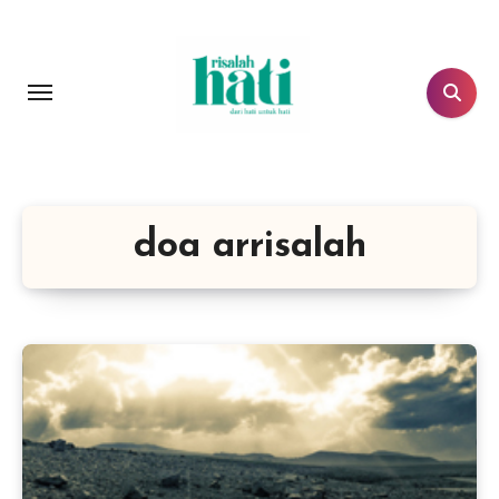
Lewati
ke
konten
doa arrisalah