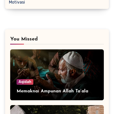
Motivasi
You Missed
Aqidah
Memaknai Ampunan Allah Ta’ala