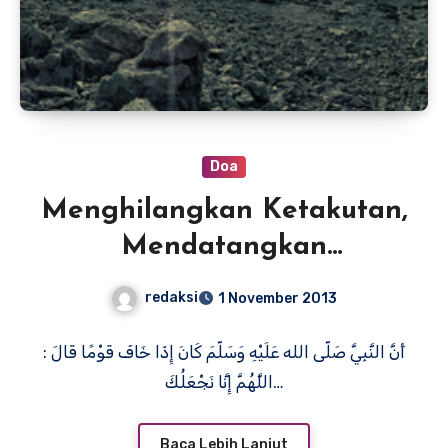
Doa
Menghilangkan Ketakutan,
Mendatangkan
Kemenangan
redaksi
1 November 2013
أَنَّ النَّبِيَّ صَلّى الله عَلَيْهِ وَسَلّمَ كَانَ إِذَا خَافَ قَوْمًا قَالَ :
اللَّهُمَّ إِنَّا نَجْعَلُكَ…
Baca Lebih Lanjut