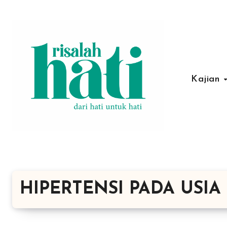
Lewati
ke
konten
Kajian
HIPERTENSI PADA USIA 