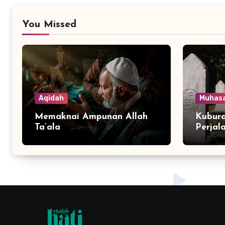
You Missed
Aqidah
Muhas
Memaknai Ampunan Allah
Kubura
Ta’ala
Perjal