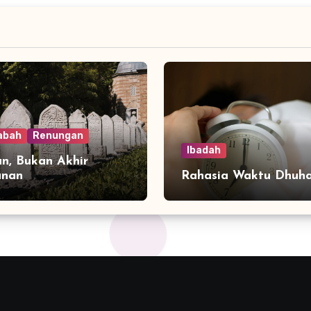
abah
Renungan
Ibadah
n, Bukan Akhir
anan
Rahasia Waktu Dhuh