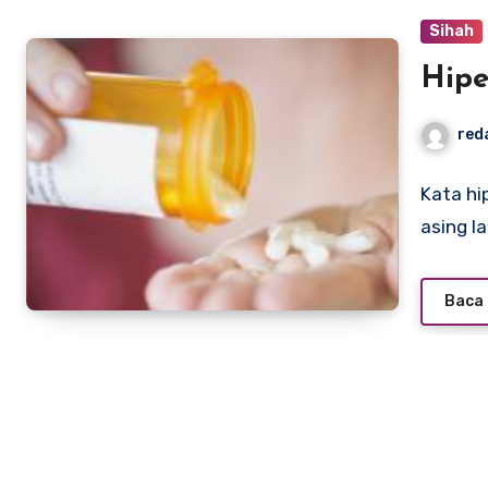
Sihah
Hipe
red
Kata hi
asing la
Baca 