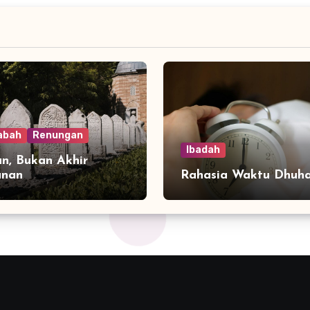
abah
Renungan
Ibadah
n, Bukan Akhir
anan
Rahasia Waktu Dhuh