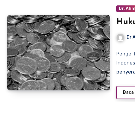
Dr. Ah
Huk
Dr 
Penger
Indones
penyer
Baca 