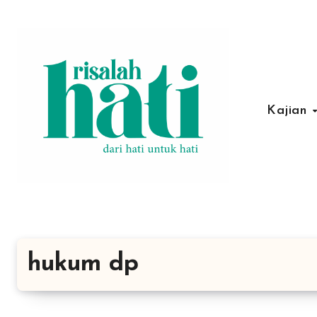
Lewati
ke
konten
Kajian
hukum dp