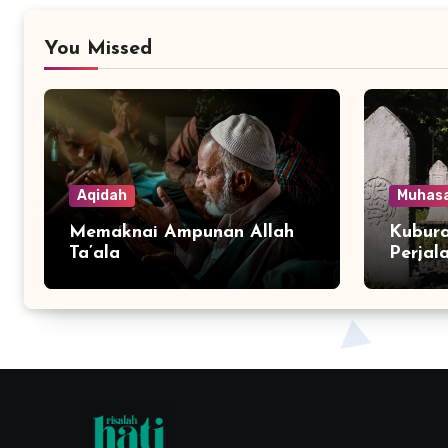
You Missed
Aqidah
Muhas
Memaknai Ampunan Allah
Kubura
Ta’ala
Perjal