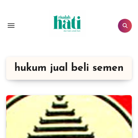
Lewati
ke
konten
hukum jual beli semen