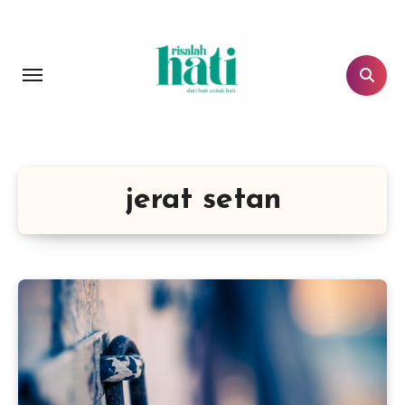
Lewati
ke
konten
jerat setan