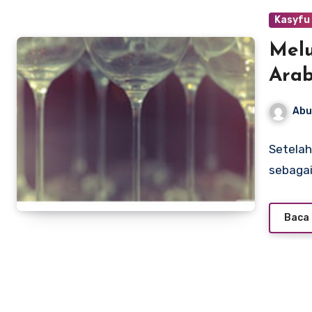
Kasyfu
Melu
Ara
Abu
Setelah
sebagai
Baca 