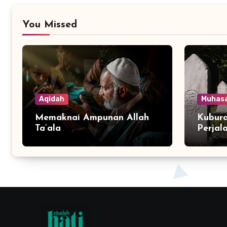
You Missed
Aqidah
Muhas
Memaknai Ampunan Allah
Kubura
Ta’ala
Perjal