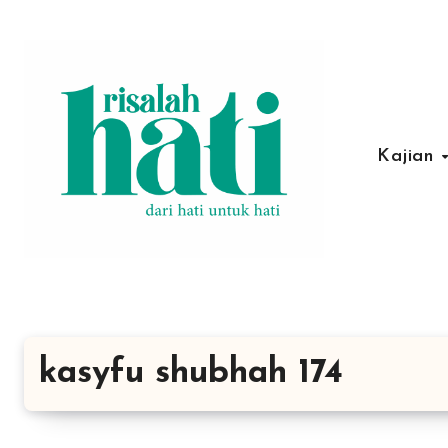
Lewati
ke
konten
Kajian
kasyfu shubhah 174