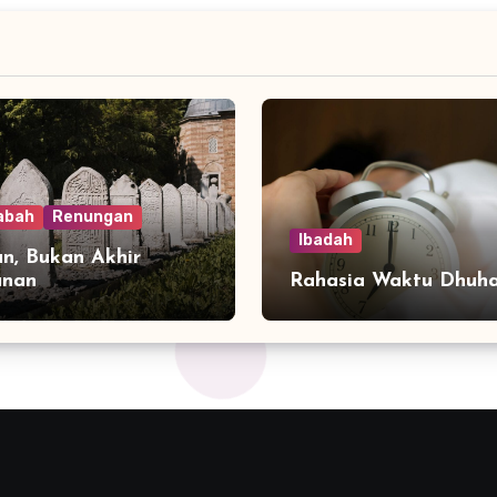
abah
Renungan
Ibadah
n, Bukan Akhir
anan
Rahasia Waktu Dhuh