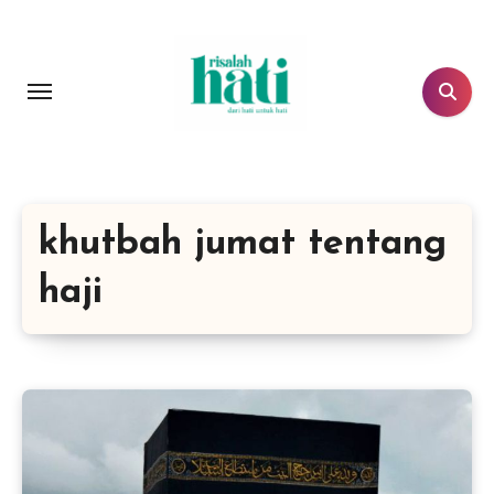
Lewati
ke
konten
khutbah jumat tentang
haji