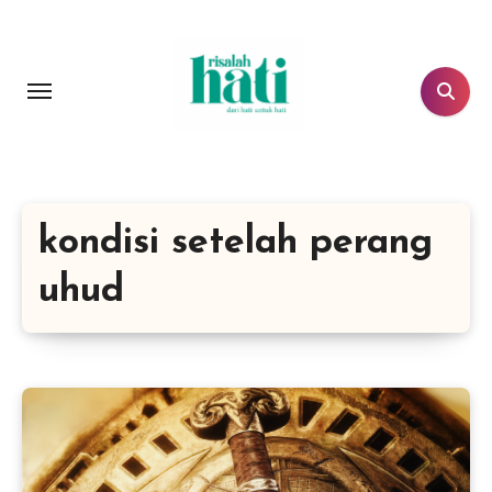
Lewati
ke
konten
kondisi setelah perang
uhud