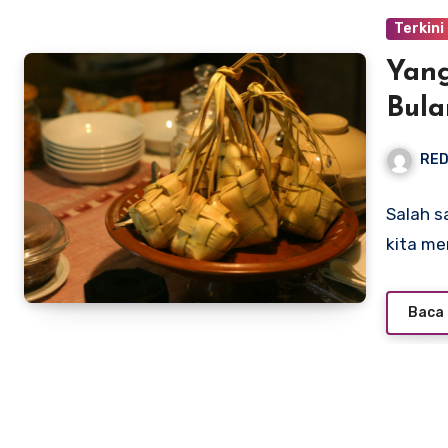
Terkini
Yang
Bula
RED
Salah s
kita m
Baca 