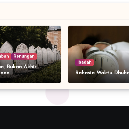
abah
Renungan
Ibadah
n, Bukan Akhir
anan
Rahasia Waktu Dhuh