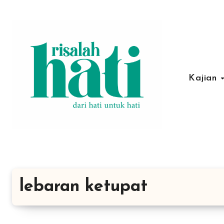
Lewati
ke
konten
Kajian
lebaran ketupat