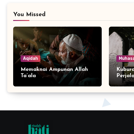
You Missed
Aqidah
Muhas
Memaknai Ampunan Allah
Kubura
Ta’ala
Perjal