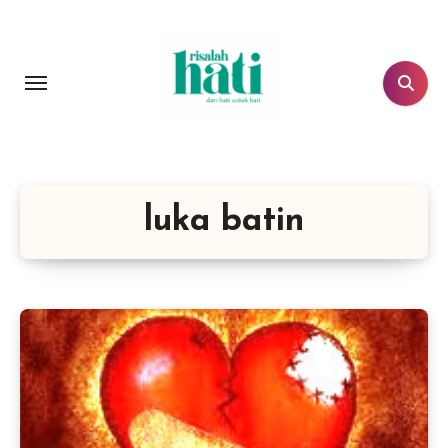
Lewati
ke
konten
luka batin