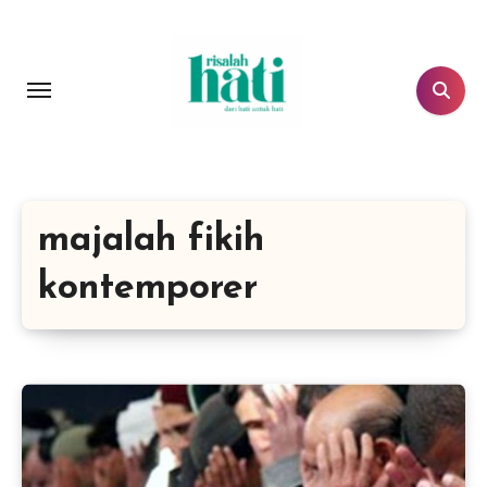
Lewati
ke
konten
majalah fikih
kontemporer