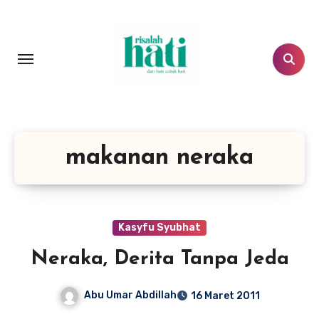
Lewati
ke
konten
makanan neraka
Kasyfu Syubhat
Neraka, Derita Tanpa Jeda
Abu Umar Abdillah
16 Maret 2011