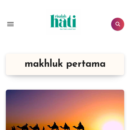
Lewati
ke
konten
makhluk pertama