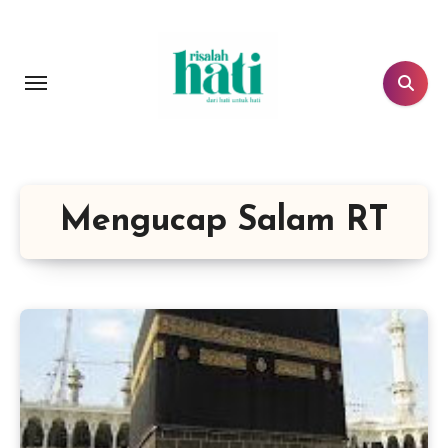
Lewati
ke
konten
Mengucap Salam RT