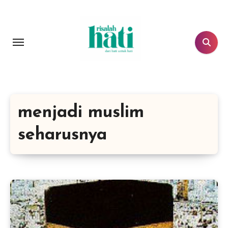
Lewati
ke
konten
menjadi muslim
seharusnya