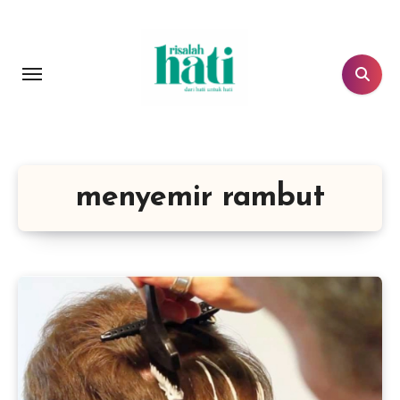
Lewati
ke
konten
menyemir rambut