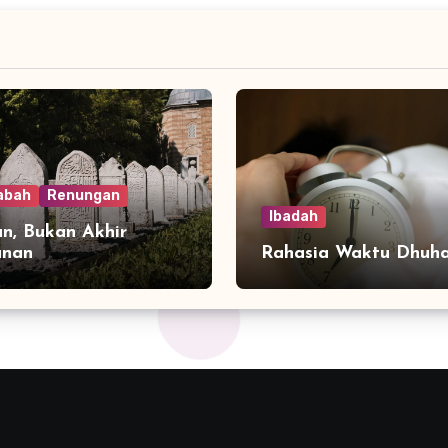
abah
Renungan
Ibadah
n, Bukan Akhir
anan
Rahasia Waktu Dhuh