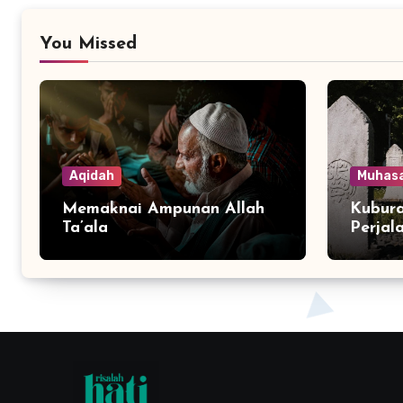
You Missed
Aqidah
Muhas
Memaknai Ampunan Allah
Kubura
Ta’ala
Perjal