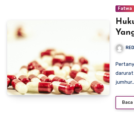
Fatwa
Huk
Yan
RED
Pertan
darurat
jumhur
Baca 