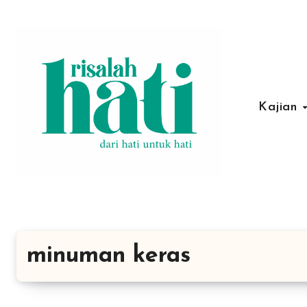
Lewati
ke
konten
Kajian
minuman keras