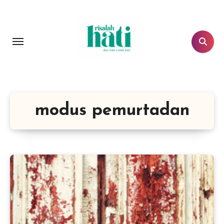
Lewati
ke
konten
modus pemurtadan