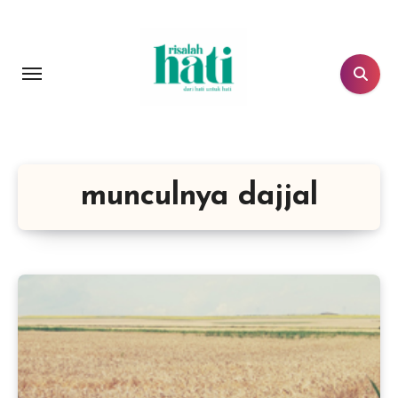
Lewati
ke
konten
munculnya dajjal