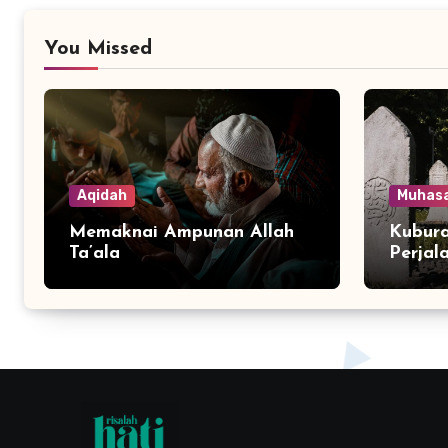
You Missed
Aqidah
Muhas
Memaknai Ampunan Allah
Kubura
Ta’ala
Perjal