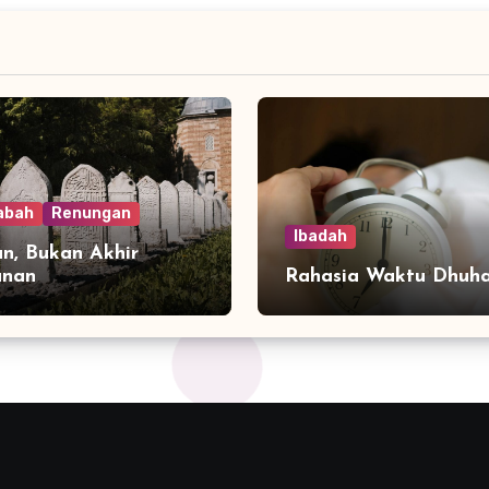
abah
Renungan
Ibadah
n, Bukan Akhir
anan
Rahasia Waktu Dhuh