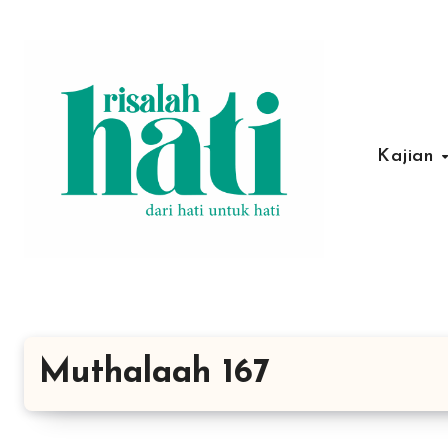
Lewati
ke
konten
Kajian
Muthalaah 167