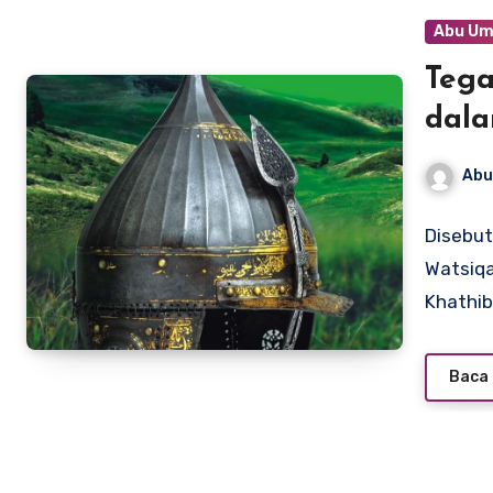
Abu Um
Tegas
dala
Abu
Disebut
Watsiqa
Khathib
Baca 