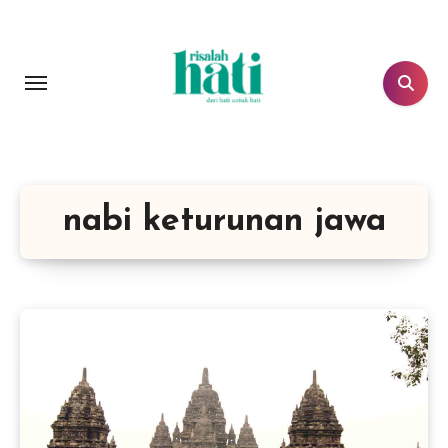
Lewati
ke
konten
nabi keturunan jawa