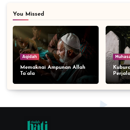
You Missed
Aqidah
Muhas
Memaknai Ampunan Allah
Kubura
Ta’ala
Perjal