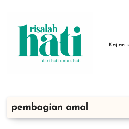
Lewati
ke
konten
Kajian
pembagian amal