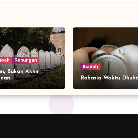
abah
Renungan
Ibadah
n, Bukan Akhir
anan
Rahasia Waktu Dhuh