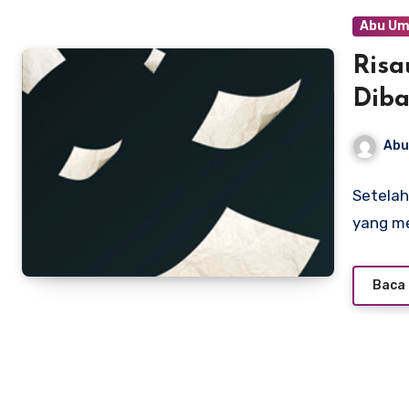
Abu Um
Risa
Diba
Abu
Setelah
yang m
Baca 