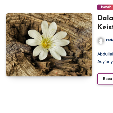
Uswah
Dala
Kei
red
Abdulla
Asy’ar 
Baca 