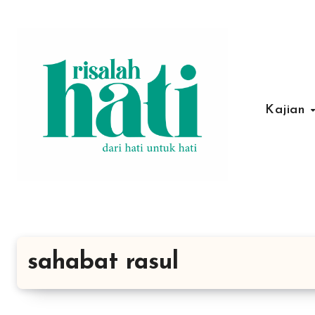
Lewati
ke
konten
Kajian
sahabat rasul