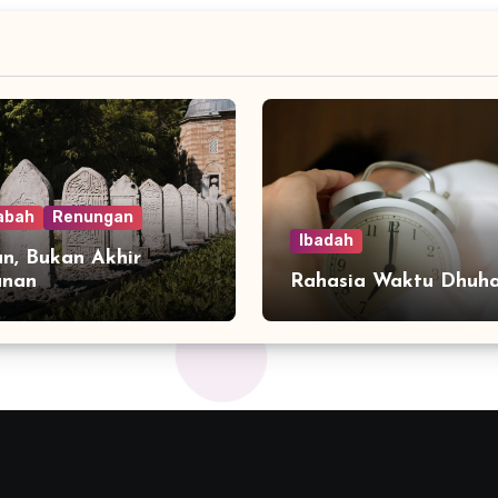
abah
Renungan
Ibadah
n, Bukan Akhir
anan
Rahasia Waktu Dhuh