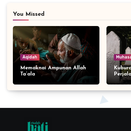
You Missed
Aqidah
Muhas
Memaknai Ampunan Allah
Kubura
Ta’ala
Perjal