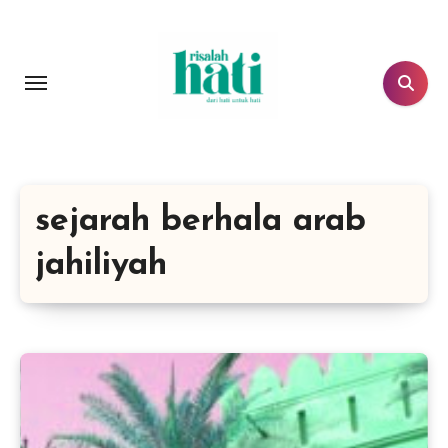
Lewati
ke
konten
sejarah berhala arab
jahiliyah