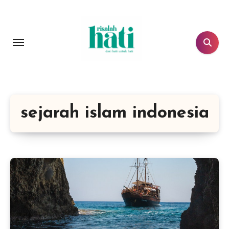
Lewati
ke
konten
sejarah islam indonesia