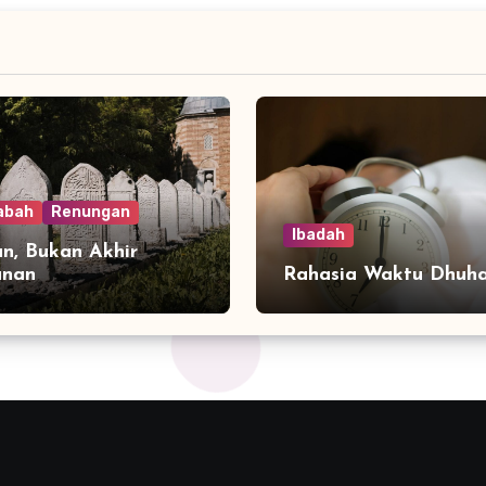
abah
Renungan
Ibadah
n, Bukan Akhir
anan
Rahasia Waktu Dhuh