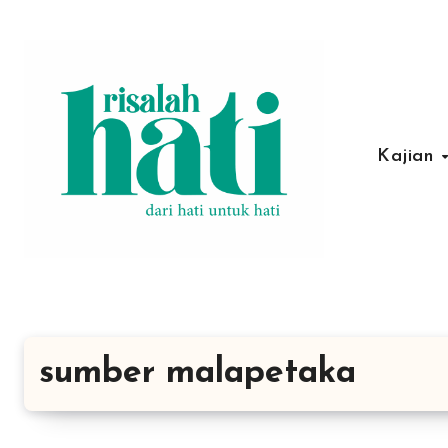
Lewati
ke
konten
Kajian
sumber malapetaka