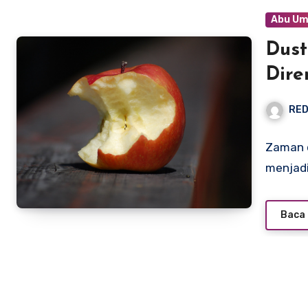
Abu Um
Dust
Dir
RED
Zaman d
menjadi
Baca 