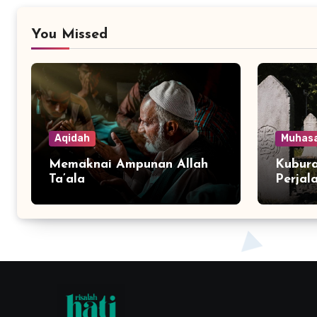
You Missed
Aqidah
Muhas
Memaknai Ampunan Allah
Kubura
Ta’ala
Perjal