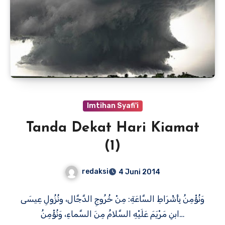
Imtihan Syafi'i
Tanda Dekat Hari Kiamat
(1)
redaksi
4 Juni 2014
وَنُؤْمِنُ بِأَشْرَاطِ السَّاعَةِ: مِنْ خُرُوجِ الدَّجَّال، ونُزُولِ عِيسَى
ابنِ مَرْيَمَ عَلَيْهِ السَّلامُ مِنَ السَّماءِ، وَنُؤْمِنُ…