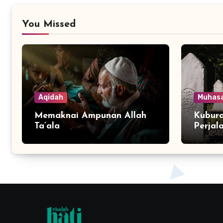
You Missed
Aqidah
Muhas
Memaknai Ampunan Allah
Kubura
Ta’ala
Perjal