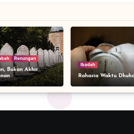
abah
Renungan
Ibadah
n, Bukan Akhir
anan
Rahasia Waktu Dhuh