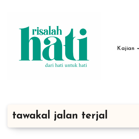
Lewati
ke
konten
Kajian
tawakal jalan terjal