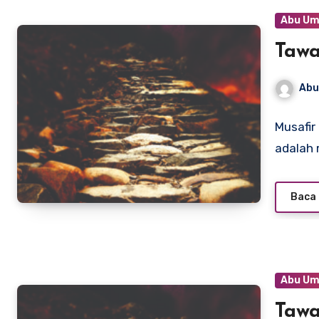
Abu Um
Tawa
Abu
Musafir
adalah
Baca 
Abu Um
Tawa