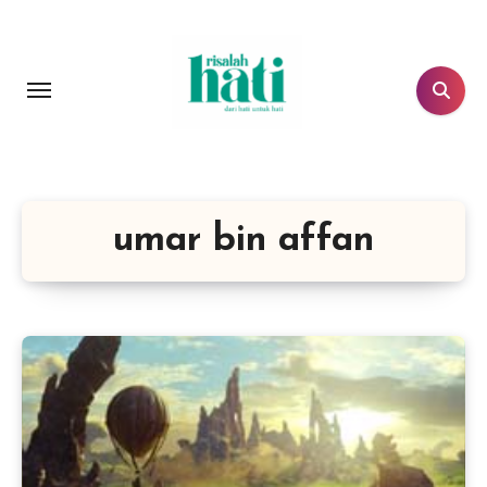
Lewati
ke
konten
umar bin affan