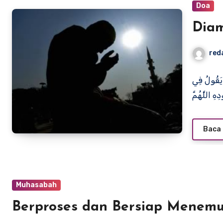
Doa
Dia
red
َ يَقُولُ فِي
Baca 
Muhasabah
Berproses dan Bersiap Menem