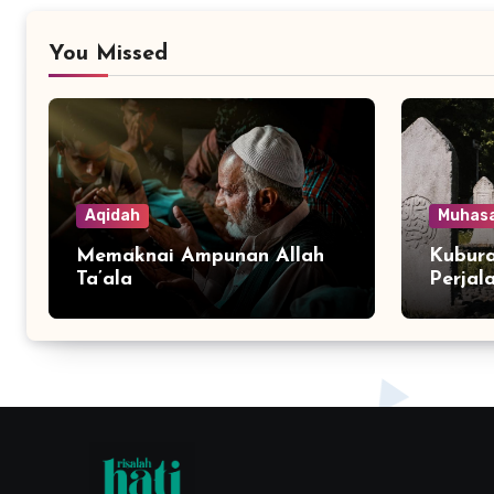
You Missed
Aqidah
Muhas
Memaknai Ampunan Allah
Kubura
Ta’ala
Perjal