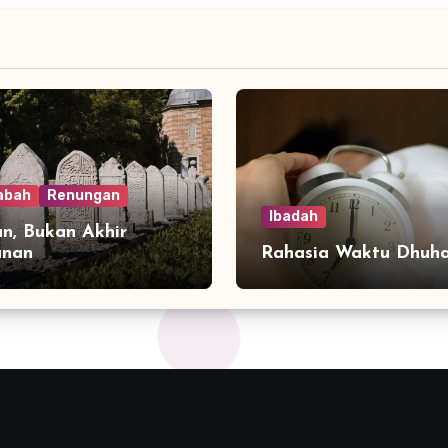
abah
Renungan
Ibadah
n, Bukan Akhir
anan
Rahasia Waktu Dhuh