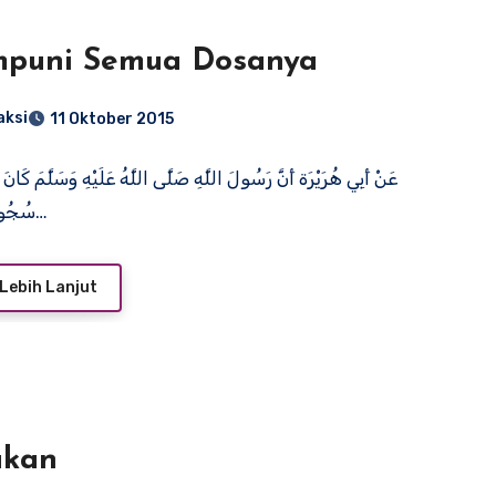
mpuni Semua Dosanya
aksi
11 Oktober 2015
عَنْ أَبِي هُرَيْرَة أَنَّ رَسُولَ اللَّهِ صَلَّى اللَّهُ عَلَيْهِ وَسَلَّمَ كَان
سُجُودِهِ اللَّهُمَّ…
Lebih Lanjut
ukan