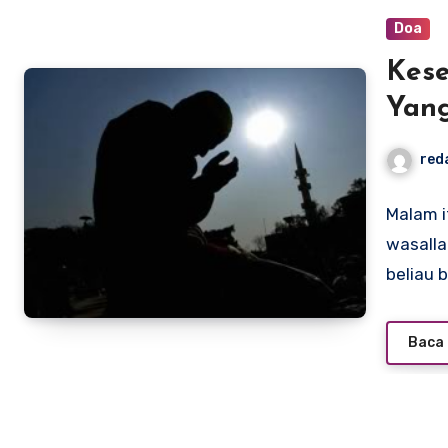
Doa
Kes
Yan
red
Malam it
wasalla
beliau 
Baca 