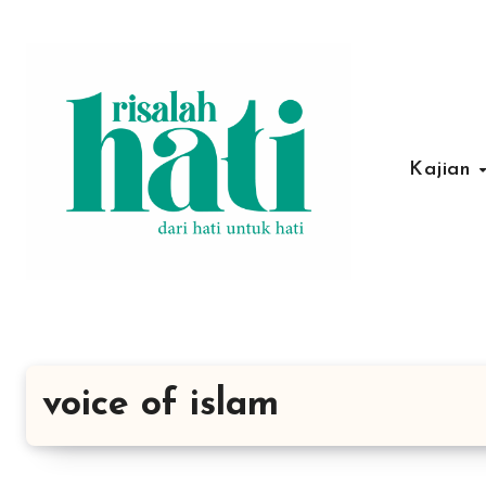
Lewati
ke
konten
Kajian
voice of islam