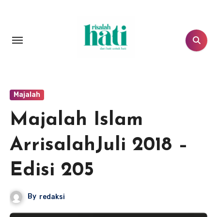
Lewati
ke
konten
Majalah
Majalah Islam
ArrisalahJuli 2018 –
Edisi 205
By
redaksi