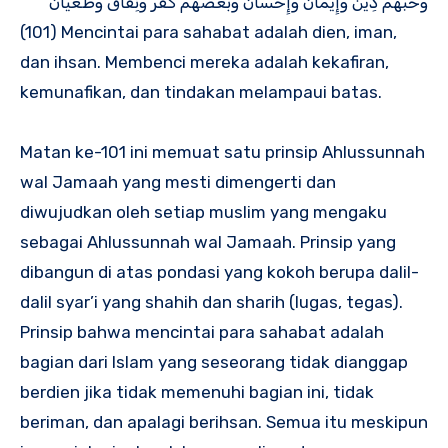
وَحُبُّهُمْ دِيْنٌ وَإِيْمَانٌ وَإِحْسَانٌ وَبُغْضُهُمْ كُفْرٌ وَنِفَاقٌ وَطُغْيَانٌ
(101) Mencintai para sahabat adalah dien, iman,
dan ihsan. Membenci mereka adalah kekafiran,
kemunafikan, dan tindakan melampaui batas.
Matan ke-101 ini memuat satu prinsip Ahlussunnah
wal Jamaah yang mesti dimengerti dan
diwujudkan oleh setiap muslim yang mengaku
sebagai Ahlussunnah wal Jamaah. Prinsip yang
dibangun di atas pondasi yang kokoh berupa dalil-
dalil syar’i yang shahih dan sharih (lugas, tegas).
Prinsip bahwa mencintai para sahabat adalah
bagian dari Islam yang seseorang tidak dianggap
berdien jika tidak memenuhi bagian ini, tidak
beriman, dan apalagi berihsan. Semua itu meskipun