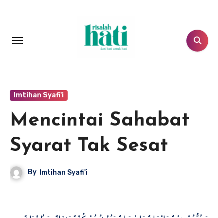
Lewati
ke
konten
Imtihan Syafi'i
Mencintai Sahabat
Syarat Tak Sesat
By
Imtihan Syafi'i