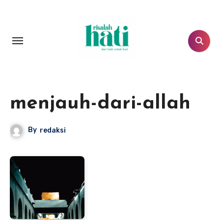
Lewati
ke
konten
menjauh-dari-allah
By
redaksi