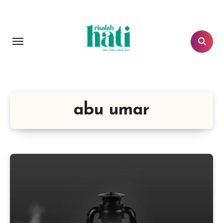
Lewati
ke
konten
abu umar