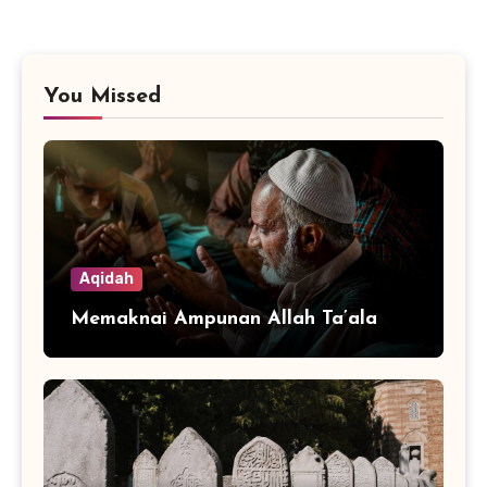
You Missed
Aqidah
Memaknai Ampunan Allah Ta’ala