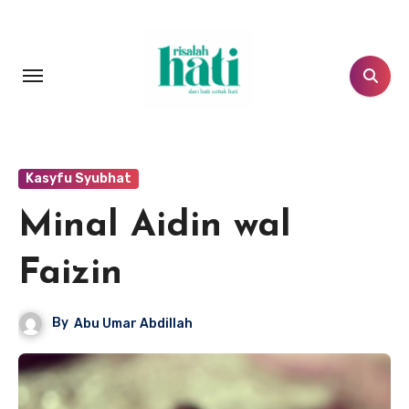
Lewati
ke
konten
Kasyfu Syubhat
Minal Aidin wal
Faizin
By
Abu Umar Abdillah