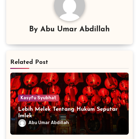
By
Abu Umar Abdillah
Related Post
Kasyfu Syubhat
Lebih Melek Tentang Hukum Seputar
Imlek
Abu Umar Abdillah