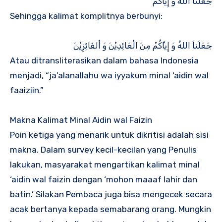
جَعَلَناَ اللهُ وَ إِيَّاكُمْ
Sehingga kalimat komplitnya berbunyi:
جَعَلَناَ اللهُ وَ إِياَّكُمْ مِنَ الْعَائِدِيْنَ وَ اْلفَائِزِيْنَ
Atau ditransliterasikan dalam bahasa Indonesia
menjadi, “ja’alanallahu wa iyyakum minal ‘aidin wal
faaiziin.”
Makna Kalimat Minal Aidin wal Faizin
Poin ketiga yang menarik untuk dikritisi adalah sisi
makna. Dalam survey kecil-kecilan yang Penulis
lakukan, masyarakat mengartikan kalimat minal
‘aidin wal faizin dengan ‘mohon maaaf lahir dan
batin.’ Silakan Pembaca juga bisa mengecek secara
acak bertanya kepada semabarang orang. Mungkin