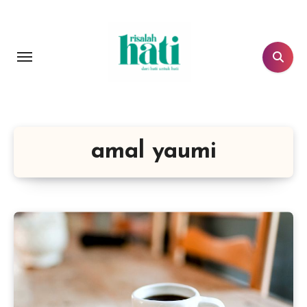
Lewati
ke
konten
amal yaumi