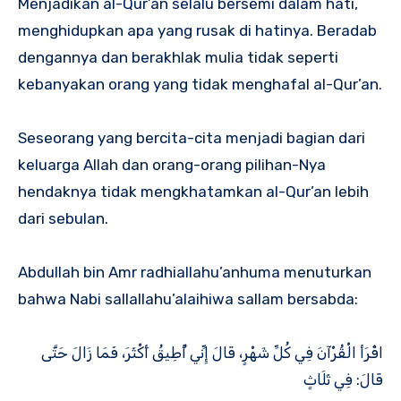
Menjadikan al-Qur’an selalu bersemi dalam hati,
menghidupkan apa yang rusak di hatinya. Beradab
dengannya dan berakhlak mulia tidak seperti
kebanyakan orang yang tidak menghafal al-Qur’an.
Seseorang yang bercita-cita menjadi bagian dari
keluarga Allah dan orang-orang pilihan-Nya
hendaknya tidak mengkhatamkan al-Qur’an lebih
dari sebulan.
Abdullah bin Amr radhiallahu’anhuma menuturkan
bahwa Nabi sallallahu’alaihiwa sallam bersabda:
اقْرَأ الْقُرْآنَ فِي كُلِّ شَهْرٍ، قَالَ إِنِّي أُطِيقُ أَكْثَرَ، فَمَا زَالَ حَتَّى
قَالَ: فِي ثَلَاثٍ