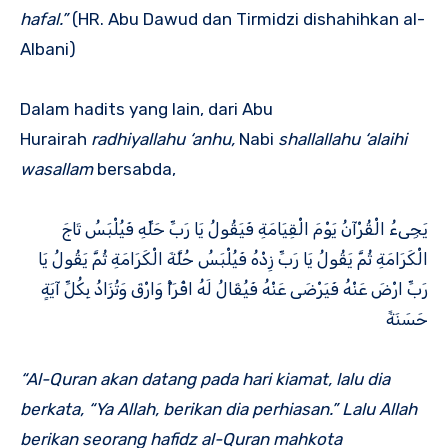
hafal.”
(HR. Abu Dawud dan Tirmidzi dishahihkan al-
Albani)
Dalam hadits yang lain, dari Abu
Hurairah
radhiyallahu ‘anhu,
Nabi
shallallahu ‘alaihi
wasallam
bersabda,
يَجِىءُ الْقُرْآنُ يَوْمَ الْقِيَامَةِ فَيَقُولُ يَا رَبِّ حَلِّهِ فَيُلْبَسُ تَاجَ
الْكَرَامَةِ ثُمَّ يَقُولُ يَا رَبِّ زِدْهُ فَيُلْبَسُ حُلَّةَ الْكَرَامَةِ ثُمَّ يَقُولُ يَا
رَبِّ ارْضَ عَنْهُ فَيَرْضَى عَنْهُ فَيُقَالُ لَهُ اقْرَأْ وَارْقَ وَتُزَادُ بِكُلِّ آيَةٍ
حَسَنَةً
“Al-Quran akan datang pada hari kiamat, lalu dia
berkata, “Ya Allah, berikan dia perhiasan.” Lalu Allah
berikan seorang hafidz al-Quran mahkota