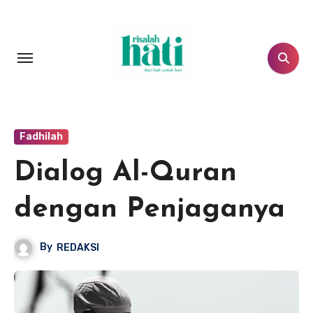
Lewati
ke
konten
Fadhilah
Dialog Al-Quran
dengan Penjaganya
By
REDAKSI