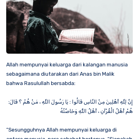
Allah mempunyai keluarga dari kalangan manusia
sebagaimana diutarakan dari Anas bin Malik
bahwa Rasulullah bersabda:
إِنَّ لِلَّهِ أَهْلِينَ مِنْ النَّاسِ قَالُوا : يَا رَسُولَ اللَّهِ ، مَنْ هُمْ ؟ قَالَ:
هُمْ أَهْلُ الْقُرْآنِ ، أَهْلُ اللَّهِ وَخَاصَّتُهُ
“Sesungguhnya Allah mempunyai keluarga di