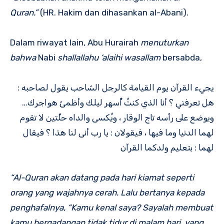
Quran.”
(HR. Hakim dan dihasankan al-Abani).
Dalam riwayat lain, Abu Hurairah
menuturkan
bahwa
Nabi
shallallahu ‘alaihi wasallam
bersabda,
يجيء القرآن يوم القيامة كالرجل الشاحب يقول لصاحبه :
هل تعرفني ؟ أنا الذي كنتُ أُسهر ليلك وأظمئ هواجرك…
ويوضع على رأسه تاج الوقار ، ويُكسى والداه حلَّتين لا تقوم
لهما الدنيا وما فيها ، فيقولان : يا رب أنى لنا هذا ؟ فيقال
لهما : بتعليم ولدكما القرآن
“Al-Quran akan datang pada hari kiamat seperti
orang yang wajahnya cerah. Lalu bertanya kepada
penghafalnya, “Kamu kenal saya? Sayalah membuat
kamu bergadangan tidak tidur di malam hari, yang