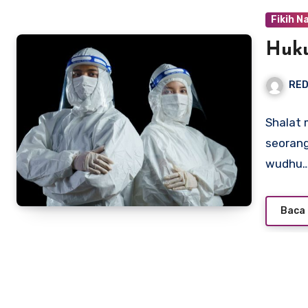
Fikih N
Huk
RED
Shalat 
seorang
wudhu
Baca 