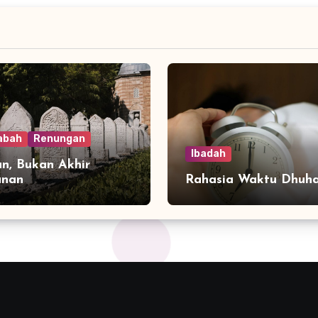
abah
Renungan
Ibadah
n, Bukan Akhir
anan
Rahasia Waktu Dhuh