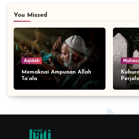
You Missed
Aqidah
Muhas
Memaknai Ampunan Allah
Kubura
Ta’ala
Perjal