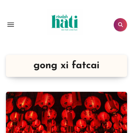
Lewati
ke
konten
gong xi fatcai